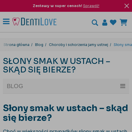
Zestawy w super cenach!
Sprawdź!
Strona główna
Blog
Choroby i schorzenia jamy ustnej
Słony sma
SŁONY SMAK W USTACH –
SKĄD SIĘ BIERZE?
BLOG
Słony smak w ustach – skąd
się bierze?
Choć w większości przypadków słony smak w ustach