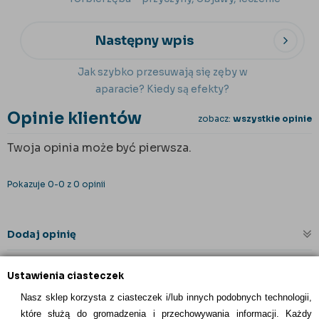
Następny wpis
Jak szybko przesuwają się zęby w
aparacie? Kiedy są efekty?
Opinie klientów
zobacz:
wszystkie opinie
Twoja opinia może być pierwsza.
Pokazuje 0-0 z 0 opinii
Dodaj opinię
Ustawienia ciasteczek
Nasz sklep korzysta z ciasteczek i/lub innych podobnych technologii,
które służą do gromadzenia i przechowywania informacji. Każdy