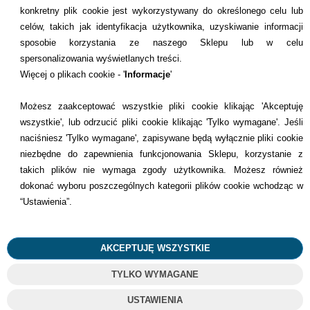
konkretny plik cookie jest wykorzystywany do określonego celu lub
celów, takich jak identyfikacja użytkownika, uzyskiwanie informacji
INFORMACJE KONTAKTOWE
sposobie korzystania ze naszego Sklepu lub w celu
spersonalizowania wyświetlanych treści.
Informacje
Więcej o plikach cookie - '
Informacje
'
Formy płatności
Możesz zaakceptować wszystkie pliki cookie klikając 'Akceptuję
wszystkie', lub odrzucić pliki cookie klikając 'Tylko wymagane'. Jeśli
Dostawcy
naciśniesz 'Tylko wymagane', zapisywane będą wyłącznie pliki cookie
niezbędne do zapewnienia funkcjonowania Sklepu, korzystanie z
Kontakt
takich plików nie wymaga zgody użytkownika. Możesz również
dokonać wyboru poszczególnych kategorii plików cookie wchodząc w
+48 22 113 4446
“Ustawienia”.
kontakt@dentilove.pl
AKCEPTUJĘ WSZYSTKIE
TYLKO WYMAGANE
©
2023
Wszelkie Prawa Zastrzeżone
USTAWIENIA
Projekt i oprogramowanie sklepu:
Ebexo