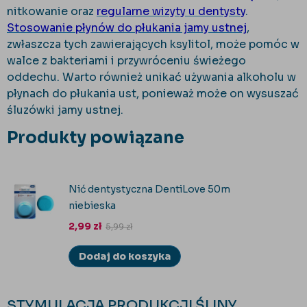
nitkowanie oraz
regularne wizyty u dentysty
.
Stosowanie płynów do płukania jamy ustnej
,
zwłaszcza tych zawierających ksylitol, może pomóc w
walce z bakteriami i przywróceniu świeżego
oddechu. Warto również unikać używania alkoholu w
płynach do płukania ust, ponieważ może on wysuszać
śluzówki jamy ustnej.
Produkty powiązane
Nić dentystyczna DentiLove 50m
niebieska
2,99
zł
5,99
zł
Dodaj do koszyka
STYMULACJA PRODUKCJI ŚLINY