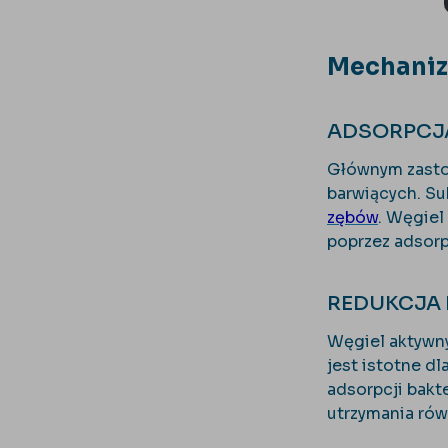
Mechaniz
ADSORPCJA
Głównym zastos
barwiących. Su
zębów
. Węgiel
poprzez adsorp
REDUKCJA 
Węgiel aktywny
jest istotne d
adsorpcji bakt
utrzymania rów