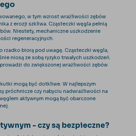
nego
wowanego, w tym wzrost wrażliwości zębów
ka z erozji szkliwa. Cząsteczki węgla pełnią
zębów. Niestety, mechaniczne uszkodzenie
ności regeneracyjnych.
o rzadko biorą pod uwagę. Cząsteczki węgla,
ie niosą ze sobą ryzyko trwałych uszkodzeń.
co prowadzi do zwiększonej wrażliwości zębów
skutki mogą być dotkliwe. W najlepszym
y próchnicze czy nabyciu nadwrażliwości na
cji węglem aktywnym mogą być obarczone
nej.
ktywnym - czy są bezpieczne?