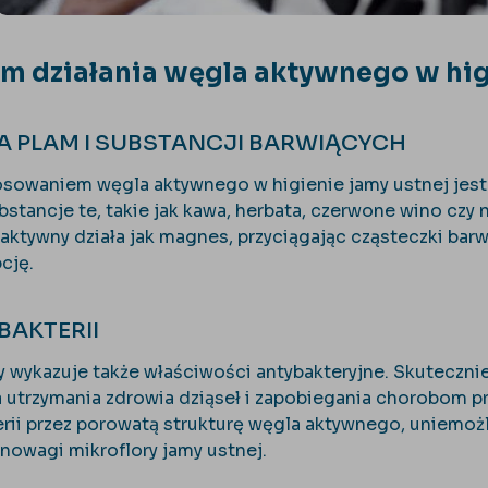
m działania węgla aktywnego w hig
 PLAM I SUBSTANCJI BARWIĄCYCH
owaniem węgla aktywnego w higienie jamy ustnej jest 
bstancje te, takie jak kawa, herbata, czerwone wino czy
 aktywny działa jak magnes, przyciągając cząsteczki bar
cję.
BAKTERII
 wykazuje także właściwości antybakteryjne. Skutecznie 
la utrzymania zdrowia dziąseł i zapobiegania chorobom p
erii przez porowatą strukturę węgla aktywnego, uniemożli
nowagi mikroflory jamy ustnej.