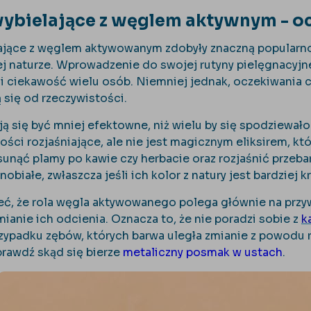
wybielające z węglem aktywnym - o
ające z węglem aktywowanym zdobyły znaczną popularnoś
j naturze. Wprowadzenie do swojej rutyny pielęgnacyjn
 ciekawość wielu osób. Niemniej jednak, oczekiwania c
 się od rzeczywistości.
ją się być mniej efektowne, niż wielu by się spodziewał
ści rozjaśniające, ale nie jest magicznym eliksirem, kt
sunąć plamy po kawie czy herbacie oraz rozjaśnić przeba
obiałe, zwłaszcza jeśli ich kolor z natury jest bardziej
ć, że rola węgla aktywowanego polega głównie na przyw
ianie ich odcienia. Oznacza to, że nie poradzi sobie z
k
zypadku zębów, których barwa uległa zmianie z powodu r
prawdź skąd się bierze
metaliczny posmak w ustach
.