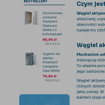
BESTSELLERY
Czym jes
Węgiel aktyw
Szczoteczka
soniczna
właściwej, uzy
PixieDent
obecności subs
Diamond
nadaje mu zdol
White z 2
końcówkami
86,99
zł
254,99
zł
Węgiel a
Irygator do
Mechanizm ad
zębów
Adsorpcja różni
PixieDent
To właśnie por
Complete
Care White
jego zastosowa
74,99
zł
Węgiel aktywny
148,99
zł
różnych dziedz
jamy ustnej. W
bakterii staje