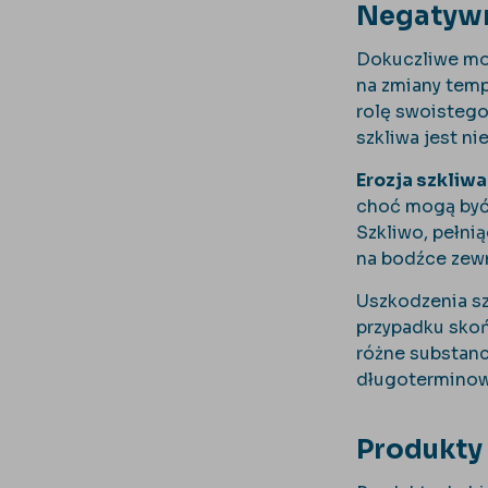
Negatywn
Dokuczliwe mo
na zmiany temp
rolę swoistego
szkliwa jest n
Erozja szkliwa
choć mogą być 
Szkliwo, pełni
na bodźce zew
Uszkodzenia sz
przypadku skoń
różne substanc
długoterminow
Produkty 