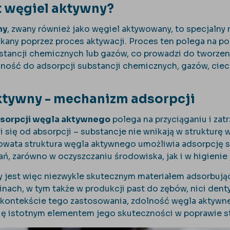
t węgiel aktywny?
ny
, zwany również jako węgiel aktywowany, to specjalny
skany poprzez proces aktywacji. Proces ten polega na 
tancji chemicznych lub gazów, co prowadzi do tworzeni
ność do adsorpcji substancji chemicznych, gazów, ciecz
ktywny - mechanizm adsorpcji
sorpcji węgla aktywnego
polega na przyciąganiu i zat
 się od absorpcji – substancje nie wnikają w strukturę w
owata struktura węgla aktywnego umożliwia adsorpcję s
ń, zarówno w oczyszczaniu środowiska, jak i w higienie 
 jest więc niezwykle skutecznym materiałem adsorbując
inach, w tym także w produkcji past do zębów, nici den
 kontekście tego zastosowania, zdolność węgla aktywne
 się istotnym elementem jego skuteczności w poprawie s