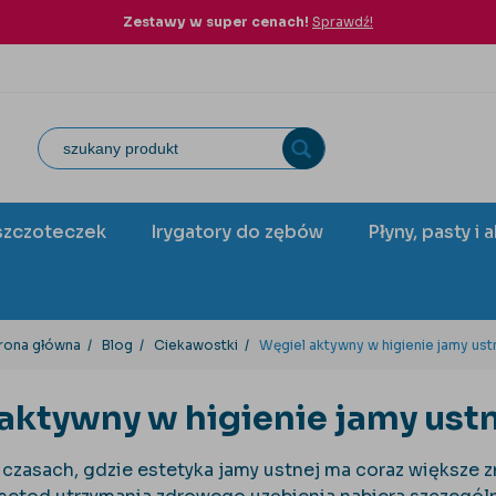
Zestawy w super cenach!
Sprawdź!
szczoteczek
Irygatory do zębów
Płyny, pasty i 
rona główna
Blog
Ciekawostki
Węgiel aktywny w higienie jamy ust
aktywny w higienie jamy ust
 czasach, gdzie estetyka jamy ustnej ma coraz większe 