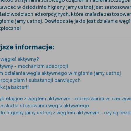
metod utrzymania zdrowego uzębienia nabiera szczegól
awość w dziedzinie higieny jamy ustnej jest zastosowa
aściwościach adsorpcyjnych, która znalazła zastosowan
gienie jamy ustnej. Dowiedz się jakie jest działanie węg
zpieczne!
jsze informacje:
 węgiel aktywny?
tywny - mechanizm adsorpcji
 działania węgla aktywnego w higienie jamy ustnej
rpcja plam i substancji barwiących
kcja bakterii
ybielające z węglem aktywnym - oczekiwania vs rzeczyw
 skutki stosowania węgla aktywnego
do higieny jamy ustnej z węglem aktywnym - czy są bez