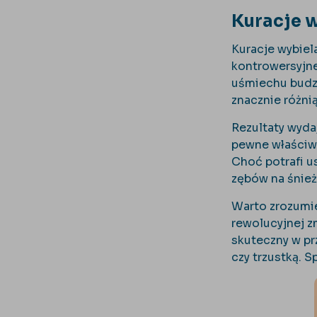
Kuracje 
Kuracje wybiel
kontrowersyjne
uśmiechu budzi
znacznie różnią
Rezultaty wyda
pewne właściwo
Choć potrafi u
zębów na śnieżn
Warto zrozumie
rewolucyjnej zm
skuteczny w pr
czy trzustką. S