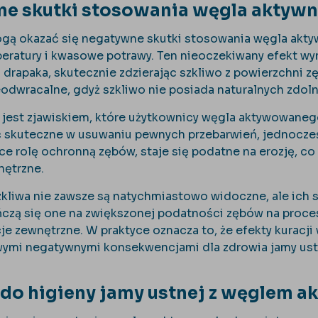
e skutki stosowania węgla aktyw
gą okazać się negatywne skutki stosowania węgla akty
eratury i kwasowe potrawy. Ten nieoczekiwany efekt wyni
 drapaka, skutecznie zdzierając szkliwo z powierzchni 
ieodwracalne, gdyż szkliwo nie posiada naturalnych zdol
jest zjawiskiem, które użytkownicy węgla aktywowaneg
skuteczne w usuwaniu pewnych przebarwień, jednocześn
ące rolę ochronną zębów, staje się podatne na erozję, 
nętrzne.
kliwa nie zawsze są natychmiastowo widoczne, ale ich 
czą się one na zwiększonej podatności zębów na proces
je zewnętrzne. W praktyce oznacza to, że efekty kura
ymi negatywnymi konsekwencjami dla zdrowia jamy ust
do higieny jamy ustnej z węglem a