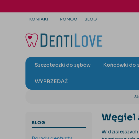
KONTAKT
POMOC
BLOG
+48 22 113 4446
kontakt@dentilove.pl
Szczoteczki do zębów
Końcówki do 
wyślij zapytanie
WYPRZEDAŻ
St
Węgiel 
BLOG
W dzisiejszych
Porady dentysty