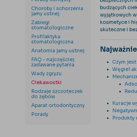
bezpiecznych 
budzących ciek
Choroby i schorzenia
jamy ustnej
wyjątkowych wł
kosmetyce i hi
Zabiegi
stomatologiczne
skuteczne i be
Profilaktyka
stomatologiczna
Najważnie
Anatomia jamy ustnej
FAQ - najczęściej
Czym jest
zadawane pytania
Węgiel ak
Wady zgryzu
Mechanizm
Ciekawostki
Adso
Rodzaje szczoteczek
Redu
do zębów
Kuracje w
Aparat ortodontyczny
Negatywne
Porady
Produkty 