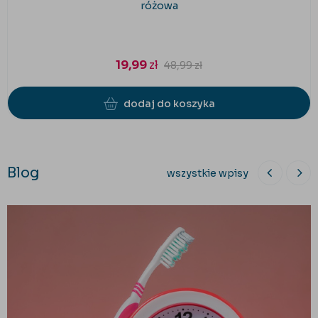
różowa
19,99
zł
48,99
zł
dodaj do koszyka
Blog
wszystkie wpisy