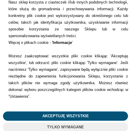
Nasz sklep korzysta z ciasteczek i/lub innych podobnych technologii,
które służą do gromadzenia i przechowywania informacji. Każdy
konkretny plik cookie jest wykorzystywany do określonego celu lub
INFORMACJE KONTAKTOWE
celów, takich jak identyfikacja użytkownika, uzyskiwanie informacji
sposobie korzystania ze naszego Sklepu lub w celu
Informacje
spersonalizowania wyświetlanych treści.
Więcej o plikach cookie - '
Informacje
'
Formy płatności
Możesz zaakceptować wszystkie pliki cookie klikając 'Akceptuję
Dostawcy
wszystkie', lub odrzucić pliki cookie klikając 'Tylko wymagane'. Jeśli
naciśniesz 'Tylko wymagane', zapisywane będą wyłącznie pliki cookie
Kontakt
niezbędne do zapewnienia funkcjonowania Sklepu, korzystanie z
takich plików nie wymaga zgody użytkownika. Możesz również
+48 22 113 4446
dokonać wyboru poszczególnych kategorii plików cookie wchodząc w
kontakt@dentilove.pl
“Ustawienia”.
AKCEPTUJĘ WSZYSTKIE
©
2023
Wszelkie Prawa Zastrzeżone
TYLKO WYMAGANE