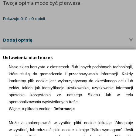
Twoja opinia może być pierwsza.
Pokazuje 0-0 z 0 opinii
Dodaj opinię
Ustawienia ciasteczek
Nasz sklep korzysta z ciasteczek i/lub innych podobnych technologii,
które służą do gromadzenia i przechowywania informacji. Każdy
konkretny plik cookie jest wykorzystywany do określonego celu lub
celów, takich jak identyfikacja użytkownika, uzyskiwanie informacji
INFORMACJE KONTAKTOWE
sposobie korzystania ze naszego Sklepu lub w celu
spersonalizowania wyświetlanych treści.
Informacje
Więcej o plikach cookie - '
Informacje
'
Formy płatności
Możesz zaakceptować wszystkie pliki cookie klikając 'Akceptuję
wszystkie', lub odrzucić pliki cookie klikając 'Tylko wymagane'. Jeśli
Dostawcy