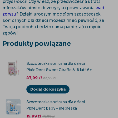
przyszłości! Czy wiesz, że przedwczesna utrata
mleczaków niesie duże ryzyko powstawania
wad
zgryzu
? Dzięki uroczym modelom szczoteczek
sonicznych dla dzieci możesz mieć pewność, że
Twoja pociecha będzie sama pamiętać o myciu
zębów!
Produkty powiązane
Szczoteczka soniczna dla dzieci
PixieDent Sweet Giraffe 3-6 lat i 6+
47,99
zł
88,99
zł
Dodaj do koszyka
Szczoteczka soniczna dla dzieci
PixieDent Baby - niebieska
19,99
zł
48,99
zł