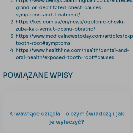
https://www.dentystabirmingham.co.uk/en/reces
gland-or-debilitated-chest-causes-
symptoms-and-treatment/
https://kes.com.ua/en/news/ogolenie-sheyki-
zuba-kak-vernut-desnu-obratno/
https://www.medicalnewstoday.com/articles/ex
tooth-root#symptoms
https://www.healthline.com/health/dental-and-
oral-health/exposed-tooth-root#causes
POWIĄZANE WPISY
Krwawiące dziąsła – o czym świadczą i jak
je wyleczyć?