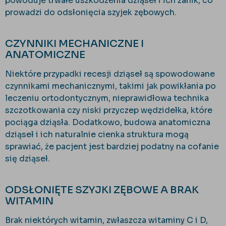
powoduje trwałe uszkodzenia dziąseł i ich zanik, co
prowadzi do odsłonięcia szyjek zębowych.
CZYNNIKI MECHANICZNE I
ANATOMICZNE
Niektóre przypadki recesji dziąseł są spowodowane
czynnikami mechanicznymi, takimi jak powikłania po
leczeniu ortodontycznym, nieprawidłowa technika
szczotkowania czy niski przyczep wędzidełka, które
pociąga dziąsła. Dodatkowo, budowa anatomiczna
dziąseł i ich naturalnie cienka struktura mogą
sprawiać, że pacjent jest bardziej podatny na cofanie
się dziąseł.
ODSŁONIĘTE SZYJKI ZĘBOWE A BRAK
WITAMIN
Brak niektórych witamin, zwłaszcza witaminy C i D,