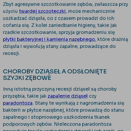
Zbyt agresywne szczotkowanie zębów, zwłaszcza przy
użyciu
twardej szczoteczki
, może mechanicznie
uszkadzać dziąsła, co z czasem prowadzi do ich
cofania się. Z kolei zaniedbanie higieny, takie jak
rzadkie szczotkowanie, sprzyja gromadzeniu się
płytki bakteryjnej i kamienia nazębnego
, które drażnią
dziąsła i wywołują stany zapalne, prowadzące do
recesji.
CHOROBY DZIĄSEŁ A ODSŁONIĘTE
SZYJKI ZĘBOWE
Inną istotną przyczyną recesji dziąseł są choroby
przyzębia, takie jak
zapalenie dziąseł
czy
paradontoza
. Stany te wynikają z nagromadzenia się
bakterii w płytce nazębnej, które prowadzą do stanu
zapalnego i stopniowego uszkodzenia tkanek
podporowych zębów. Nieleczona paradontoza