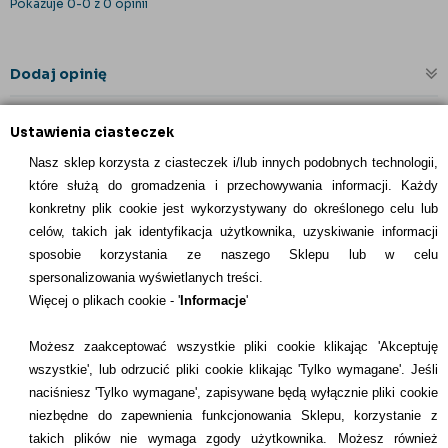
Pokazuje 0-0 z 0 opinii
Dodaj opinię
Ustawienia ciasteczek
Nasz sklep korzysta z ciasteczek i/lub innych podobnych technologii,
które służą do gromadzenia i przechowywania informacji. Każdy
konkretny plik cookie jest wykorzystywany do określonego celu lub
celów, takich jak identyfikacja użytkownika, uzyskiwanie informacji
INFORMACJE KONTAKTOWE
sposobie korzystania ze naszego Sklepu lub w celu
spersonalizowania wyświetlanych treści.
Informacje
Więcej o plikach cookie - '
Informacje
'
Formy płatności
Możesz zaakceptować wszystkie pliki cookie klikając 'Akceptuję
wszystkie', lub odrzucić pliki cookie klikając 'Tylko wymagane'. Jeśli
Dostawcy
naciśniesz 'Tylko wymagane', zapisywane będą wyłącznie pliki cookie
niezbędne do zapewnienia funkcjonowania Sklepu, korzystanie z
Kontakt
takich plików nie wymaga zgody użytkownika. Możesz również