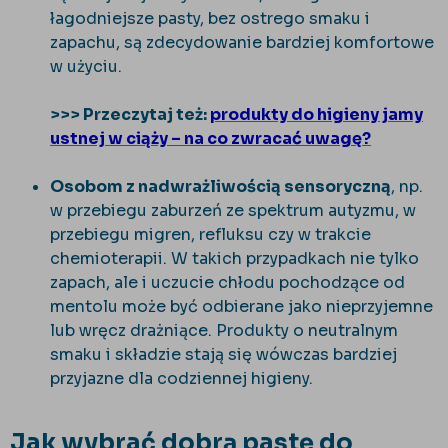
łagodniejsze pasty, bez ostrego smaku i
zapachu, są zdecydowanie bardziej komfortowe
w użyciu.
>>> Przeczytaj też:
produkty do higieny jamy
ustnej w ciąży – na co zwracać uwagę?
Osobom z nadwrażliwością sensoryczną
, np.
w przebiegu zaburzeń ze spektrum autyzmu, w
przebiegu migren, refluksu czy w trakcie
chemioterapii. W takich przypadkach nie tylko
zapach, ale i uczucie chłodu pochodzące od
mentolu może być odbierane jako nieprzyjemne
lub wręcz drażniące. Produkty o neutralnym
smaku i składzie stają się wówczas bardziej
przyjazne dla codziennej higieny.
Jak wybrać dobrą pastę do