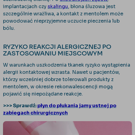
implantacjach czy
skalingu
, błona śluzowa jest
szczególnie wrażliwa, a kontakt z mentolem może
powodować nieprzyjemne uczucie pieczenia lub
bólu.
RYZYKO REAKCJI ALERGICZNEJ PO
ZASTOSOWANIU MIEJSCOWYM
W warunkach uszkodzenia tkanek ryzyko wystąpienia
alergii kontaktowej wzrasta. Nawet u pacjentów,
którzy wcześniej dobrze tolerowali produkty z
mentolem, w okresie rekonwalescencji mogą
pojawić się niepożądane reakcje.
>>> Sprawdź:
płyn do płukania jamy ustnej po
zabiegach chirurgicznych