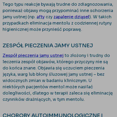
Tego typu reakcje bywają trudne do zdiagnozowania,
ponieważ objawy mogą przypominać inne schorzenia
jamy ustnej (np.
afty
czy
zapalenie dziąseł
). W takich
przypadkach eliminacja mentolu z codziennej rutyny
higienicznej może przynieść poprawę.
ZESPÓŁ PIECZENIA JAMY USTNEJ
Zespół pieczenia jamy ustnej
to złożony i trudny do
leczenia zespół objawów, którego przyczyny nie są
do końca znane. Objawia się uczuciem pieczenia
języka, warg lub błony śluzowej jamy ustnej – bez
widocznych zmian w badaniu klinicznym. U
niektórych pacjentów mentol może nasilać
dolegliwości, dlatego w terapii zaleca się eliminację
czynników drażniących, w tym mentolu.
CHOROBY AUTOIMMUNOLOGICZNE I