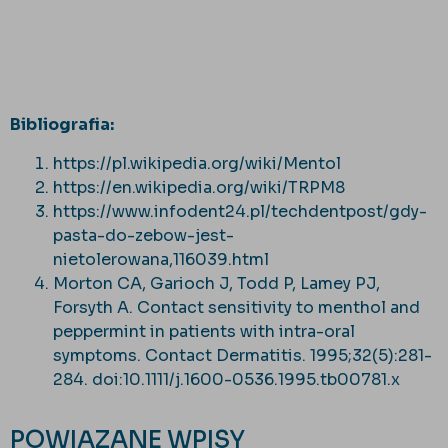
Bibliografia:
https://pl.wikipedia.org/wiki/Mentol
https://en.wikipedia.org/wiki/TRPM8
https://www.infodent24.pl/techdentpost/gdy-
pasta-do-zebow-jest-
nietolerowana,116039.html
Morton CA, Garioch J, Todd P, Lamey PJ,
Forsyth A. Contact sensitivity to menthol and
peppermint in patients with intra-oral
symptoms. Contact Dermatitis. 1995;32(5):281-
284. doi:10.1111/j.1600-0536.1995.tb00781.x
POWIĄZANE WPISY