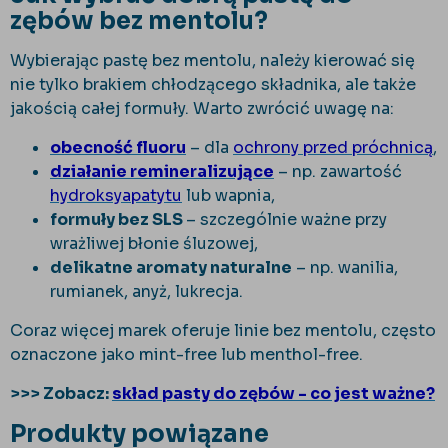
zębów bez mentolu?
Wybierając pastę bez mentolu, należy kierować się
nie tylko brakiem chłodzącego składnika, ale także
jakością całej formuły. Warto zwrócić uwagę na:
obecność fluoru
– dla
ochrony przed próchnicą
,
działanie remineralizujące
– np. zawartość
hydroksyapatytu
lub wapnia,
formuły bez SLS
– szczególnie ważne przy
wrażliwej błonie śluzowej,
delikatne aromaty naturalne
– np. wanilia,
rumianek, anyż, lukrecja.
Coraz więcej marek oferuje linie bez mentolu, często
oznaczone jako mint-free lub menthol-free.
>>> Zobacz:
skład pasty do zębów - co jest ważne?
Produkty powiązane