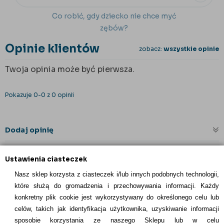
Co robić, gdy dziecko nie chce myć
zębów?
Opinie klientów
zobacz:
wszystkie opinie
Twoja opinia może być pierwsza.
Pokazuje 0-0 z 0 opinii
Dodaj opinię
Ustawienia ciasteczek
Nasz sklep korzysta z ciasteczek i/lub innych podobnych technologii,
które służą do gromadzenia i przechowywania informacji. Każdy
konkretny plik cookie jest wykorzystywany do określonego celu lub
celów, takich jak identyfikacja użytkownika, uzyskiwanie informacji
INFORMACJE KONTAKTOWE
sposobie korzystania ze naszego Sklepu lub w celu