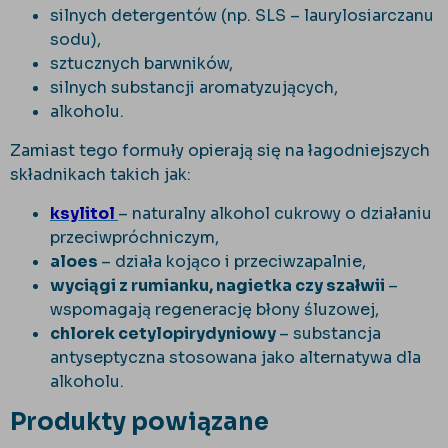
silnych detergentów (np. SLS – laurylosiarczanu
sodu),
sztucznych barwników,
silnych substancji aromatyzujących,
alkoholu.
Zamiast tego formuły opierają się na łagodniejszych
składnikach takich jak:
ksylitol
– naturalny alkohol cukrowy o działaniu
przeciwpróchniczym,
aloes
– działa kojąco i przeciwzapalnie,
wyciągi z rumianku, nagietka czy szałwii
–
wspomagają regenerację błony śluzowej,
chlorek cetylopirydyniowy
– substancja
antyseptyczna stosowana jako alternatywa dla
alkoholu.
Produkty powiązane