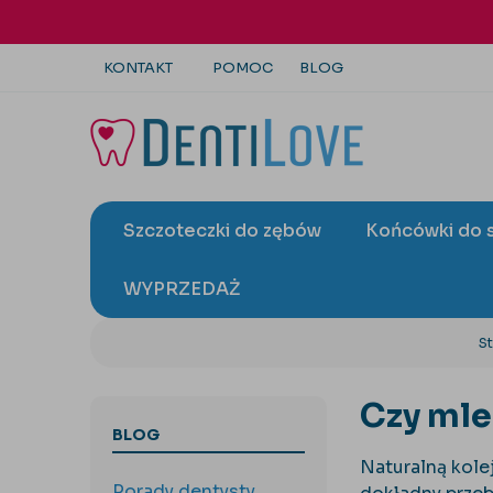
KONTAKT
POMOC
BLOG
+48 22 113 4446
kontakt@dentilove.pl
Szczoteczki do zębów
Końcówki do 
wyślij zapytanie
WYPRZEDAŻ
S
Czy mle
BLOG
Naturalną kolej
Porady dentysty