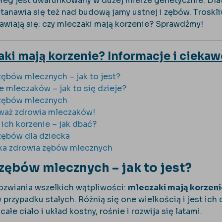
ieg jest uwarunkowany w dużej mierze genetycznie. Dlat
tanawia się też nad budową jamy ustnej i zębów. Troskl
nawiają się: czy mleczaki mają korzenie? Sprawdźmy!
ki mają korzenie? Informacje i ciekaw
zębów mlecznych – jak to jest?
 mleczaków – jak to się dzieje?
 zębów mlecznych
waż zdrowia mleczaków!
 ich korzenie – jak dbać?
zębów dla dziecka
yka zdrowia zębów mlecznych
zębów mlecznych – jak to jest?
ozwiania wszelkich wątpliwości:
mleczaki mają korzeni
 przypadku stałych. Różnią się one wielkością i jest ich 
całe ciało i układ kostny, rośnie i rozwija się latami.