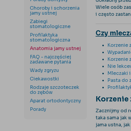
dokładny przeb
Wiele osób zas
Choroby i schorzenia
jamy ustnej
i często zasta
Zabiegi
stomatologiczne
Czy mlecza
Profilaktyka
stomatologiczna
Korzenie 
Anatomia jamy ustnej
Wypadanie
FAQ - najczęściej
Korzenie
zadawane pytania
Nie lekce
Wady zgryzu
Mleczaki i
Ciekawostki
Pasta do 
Rodzaje szczoteczek
Profilakt
do zębów
Korzenie 
Aparat ortodontyczny
Porady
Zacznijmy od r
taka sama jak w
jama ustna, jak 