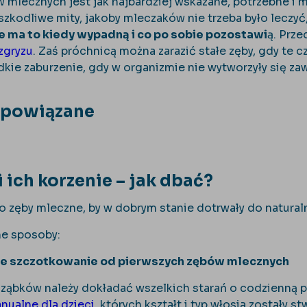
 mlecznych jest jak najbardziej wskazane, potrzebne i 
kodliwe mity, jakoby mleczaków nie trzeba było leczyć,
e ma to kiedy wypadną i co po sobie pozostawi
ą. Prz
zgryzu
. Zaś próchnicą można zarazić stałe zęby, gdy te 
adkie zaburzenie, gdy w organizmie nie wytworzyły się z
 powiązane
i ich korzenie – jak dbać?
o zęby mleczne, by w dobrym stanie dotrwały do natur
e sposoby:
e szczotkowanie od pierwszych zębów mlecznych
ząbków należy dokładać wszelkich starań o codzienną 
nualne dla dzieci
, których kształt i typ włosia zostały 