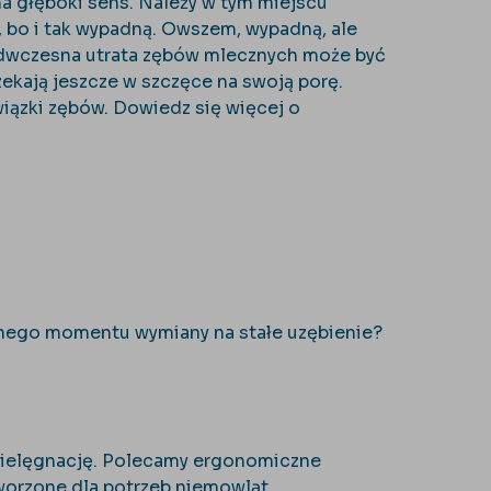
ma głęboki sens. Należy w tym miejscu
 bo i tak wypadną. Owszem, wypadną, ale
edwczesna utrata zębów mlecznych może być
czekają jeszcze w szczęce na swoją porę.
awiązki zębów. Dowiedz się więcej o
alnego momentu wymiany na stałe uzębienie?
pielęgnację. Polecamy ergonomiczne
stworzone dla potrzeb niemowląt.