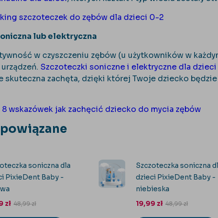
nking szczoteczek do zębów dla dzieci 0-2
oniczna lub elektryczna
ktywność w czyszczeniu zębów (u użytkowników w każd
urządzeń.
Szczoteczki soniczne i elektryczne dla dzieci
że skuteczna zachęta, dzięki której Twoje dziecko będz
>
8 wskazówek jak zachęcić dziecko do mycia zębów
 powiązane
oteczka soniczna dla
Szczoteczka soniczna d
ci PixieDent Baby -
dzieci PixieDent Baby -
owa
niebieska
99
zł
19,99
zł
48,99
zł
48,99
zł