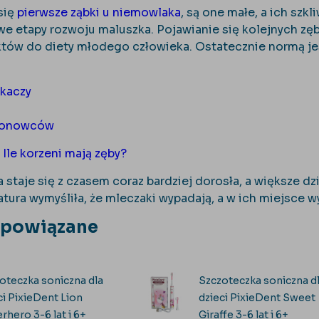
się
pierwsze ząbki u niemowlaka
, są one małe, a ich szk
e etapy rozwoju maluszka. Pojawianie się kolejnych z
tów do diety młodego człowieka. Ostatecznie normą je
ekaczy
zonowców
>
Ile korzeni mają zęby?
 staje się z czasem coraz bardziej dorosła, a większe d
ura wymyśliła, że mleczaki wypadają, a w ich miejsce wy
 powiązane
oteczka soniczna dla
Szczoteczka soniczna d
ci PixieDent Lion
dzieci PixieDent Sweet
rhero 3-6 lat i 6+
Giraffe 3-6 lat i 6+