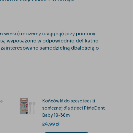
ym wieku) możemy osiągnąć przy pomocy
są wyposażone w odpowiednio delikatne
ie zainteresowane samodzielną dbałością o
la
Końcówki do szczoteczki
sonicznej dla dzieci PixieDent
Baby 18-36m
24,99
zł