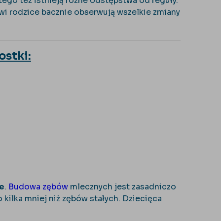
ego też istnieją różne odstępstwa od reguły.
iwi rodzice bacznie obserwują wszelkie zmiany
ostki:
e
.
Budowa zębów
mlecznych jest zasadniczo
o kilka mniej niż zębów stałych. Dziecięca