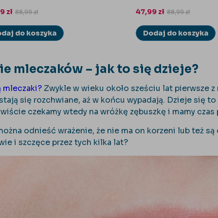
99
zł
47,99
zł
88,99
zł
88,99
zł
daj do koszyka
Dodaj do koszyka
 mleczaków – jak to się dzieje?
 mleczaki?
Zwykle w wieku około sześciu lat pierwsze z 
stają się rozchwiane, aż w końcu wypadają. Dzieje się to 
ywiście czekamy wtedy na wróżkę zębuszkę i mamy czas 
ożna odnieść wrażenie, że nie ma on korzeni lub też są
ie i szczęce przez tych kilka lat?