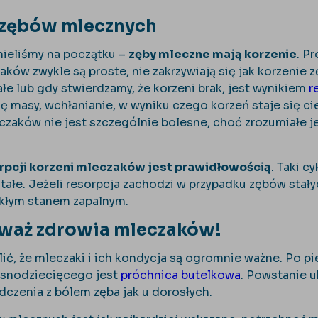
 zębów mlecznych
ieliśmy na początku –
zęby mleczne mają korzenie
. P
ków zwykle są proste, nie zakrzywiają się jak korzenie 
ałe lub gdy stwierdzamy, że korzeni brak, jest wynikiem
r
ę masy, wchłanianie, w wyniku czego korzeń staje się cie
zaków nie jest szczególnie bolesne, choć zrozumiałe jes
rpcji korzeni mleczaków jest prawidłowością
. Taki 
tałe. Jeżeli resorpcja zachodzi w przypadku zębów stały
kłym stanem zapalnym.
eważ zdrowia mleczaków!
ić, że mleczaki i ich kondycja są ogromnie ważne. Po p
esnodziecięcego jest
próchnica butelkowa
. Powstanie 
dczenia z bólem zęba jak u dorosłych.