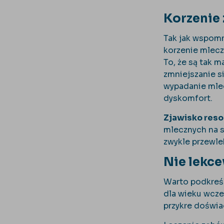
Korzenie
Tak jak wspomn
korzenie mlecza
To, że są tak m
zmniejszanie si
wypadanie mlec
dyskomfort.
Zjawisko reso
mlecznych na s
zwykle przewle
Nie lekc
Warto podkreśl
dla wieku wcz
przykre doświa