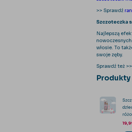
>> Sprawdź
ra
Szczoteczka s
Najlepszą efe
nowoczesnych 
włosie. To tak
swoje zęby.
Sprawdź też >
Produkty
Szcz
dzie
róż
19,