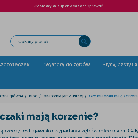
Zestawy w super cenach!
Sprawdź!
szczoteczek
Irygatory do zębów
Płyny, pasty i 
trona główna
Blog
Anatomia jamy ustnej
Czy mleczaki mają korzen
czaki mają korzenie?
ą rzeczy jest zjawisko wypadania zębów mlecznych. Cały t