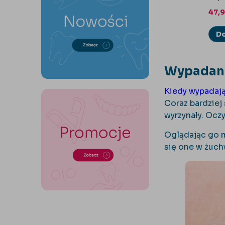
47,
Do
Wypadanie
Kiedy wypadają
Coraz bardziej 
wyrzynały. Ocz
Oglądając go m
się one w żuchw