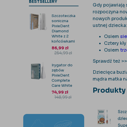
BESTSELLERY
Gdy pojawiają 
rozpoczyna now
Szczoteczka
nowych produk
soniczna
ustnej dziecka:
PixieDent
Diamond
Osiem
si
White z 2
końcówkami
Cztery kły
86,99
zł
Osiem
tr
254,99
zł
Sprawdź też >
Irygator do
zębów
Dziecięca buzia
PixieDent
mądra matka nat
Complete
Care White
Produkty
74,99
zł
148,99
zł
Szcz
dzie
Supe