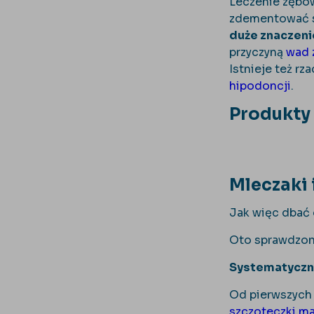
Leczenie zębów
zdementować sz
duże znaczeni
przyczyną
wad 
Istnieje też rz
hipodoncji
.
Produkty
Mleczaki 
Jak więc dbać 
Oto sprawdzon
Systematyczn
Od pierwszych 
szczoteczki ma