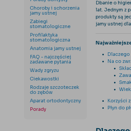
Dbanie o higie
Choroby i schorzenia
lat. Jednym z 
jamy ustnej
produkty są je
Zabiegi
jamy ustnej dl
stomatologiczne
Profilaktyka
stomatologiczna
Najważniejsze
Anatomia jamy ustnej
Dlaczego 
FAQ - najczęściej
Na co zwr
zadawane pytania
Skła
Wady zgryzu
Zawa
Ciekawostki
Smak
Rodzaje szczoteczek
Wiek
do zębów
Aparat ortodontyczny
Korzyści z
Płyn do p
Porady