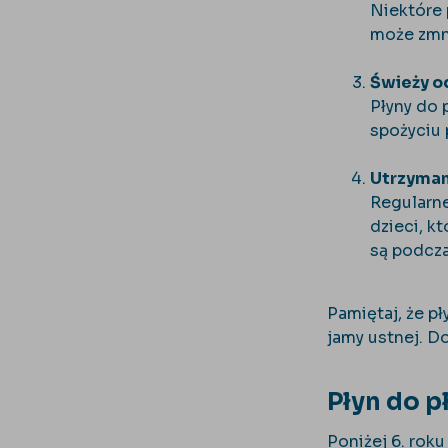
Niektóre 
może zmni
Świeży 
Płyny do 
spożyciu 
Utrzyman
Regularne
dzieci, k
są podcza
Pamiętaj, że pł
jamy ustnej. D
Płyn do p
Poniżej 6. roku