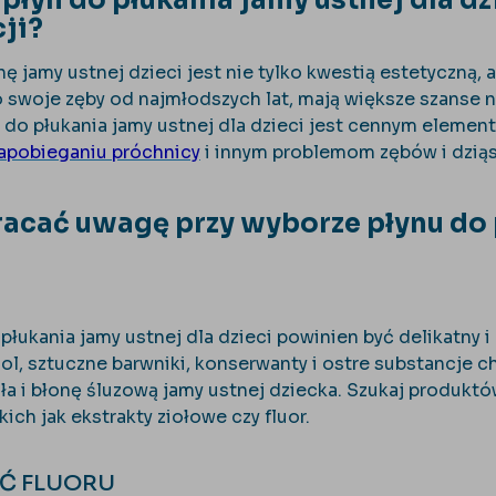
płyn do płukania jamy ustnej dla dz
ji?
ę jamy ustnej dzieci jest nie tylko kwestią estetyczną,
o swoje zęby od najmłodszych lat, mają większe szanse 
yn do płukania jamy ustnej dla dzieci jest cennym elemen
apobieganiu próchnicy
i innym problemom zębów i dziąs
acać uwagę przy wyborze płynu do 
płukania jamy ustnej dla dzieci powinien być delikatny 
hol, sztuczne barwniki, konserwanty i ostre substancj
sła i błonę śluzową jamy ustnej dziecka. Szukaj produkt
kich jak ekstrakty ziołowe czy fluor.
Ć FLUORU