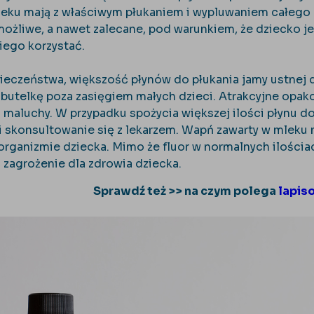
ieku mają z właściwym płukaniem i wypluwaniem całego p
możliwe, a nawet zalecane, pod warunkiem, że dziecko j
iego korzystać.
ieczeństwa, większość płynów do płukania jamy ustnej dl
utelkę poza zasięgiem małych dzieci. Atrakcyjne opak
 maluchy. W przypadku spożycia większej ilości płynu do
i skonsultowanie się z lekarzem. Wapń zawarty w mleku 
organizmie dziecka. Mimo że fluor w normalnych ilości
zagrożenie dla zdrowia dziecka.
Sprawdź też >> na czym polega
lapis