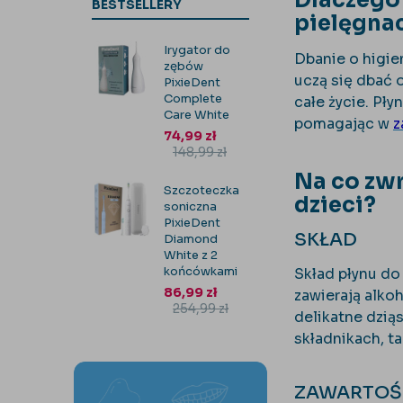
Dlaczego 
BESTSELLERY
pielęgnac
Irygator do
Dbanie o higien
zębów
uczą się dbać 
PixieDent
Complete
całe życie. Pł
Care White
pomagając w
z
74,99
zł
148,99
zł
Na co zwr
Szczoteczka
dzieci?
soniczna
PixieDent
SKŁAD
Diamond
White z 2
końcówkami
Skład płynu do 
86,99
zł
zawierają alko
254,99
zł
delikatne dzią
składnikach, ta
ZAWARTOŚ