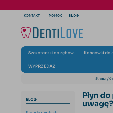
KONTAKT
POMOC
BLOG
+48 22 113 4446
kontakt@dentilove.pl
Szczoteczki do zębów
Końcówki do 
wyślij zapytanie
WYPRZEDAŻ
Strona głó
Płyn do
BLOG
uwagę
Porady dentysty