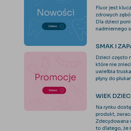
Fluor jest klu
zdrowych zębów
Dla dzieci poni
nadmiernego sp
SMAK I ZA
Dzieci często 
które nie znie
uwielbia trusk
płyny do płuka
WIEK DZIE
Na rynku dostę
produkt, zwrac
Zdecydowana wi
to dlatego, że