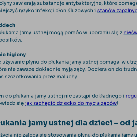
płyny zawierają substancje antybakteryjne, które pomagaj
ejszyć ryzyko infekcji błon śluzowych i
stanów zapalnyc
oddech
płukania jamy ustnej mogą pomóc w uporaniu się z
nieś
posiłków.
ie higieny
 używanie płynu do płukania jamy ustnej pomaga w utrzy
tóre nie zawsze dokładnie myją zęby. Dociera on do tru
s szczotkowania przez maluchy.
yn do płukania jamy ustnej nie zastąpi dokładnego i
regu
owiedz się
jak zachęcić dziecko do mycia zębów
!
łukania jamy ustnej dla dzieci – od
 życia nie zaleca się stosowania płynu do płukania jamy u