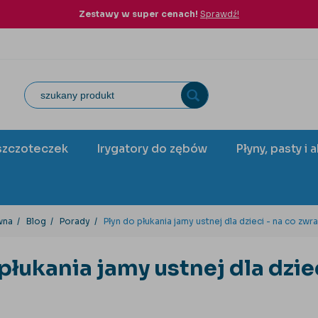
Zestawy w super cenach!
Sprawdź!
szczoteczek
Irygatory do zębów
Płyny, pasty i 
wna
Blog
Porady
Płyn do płukania jamy ustnej dla dzieci - na co zw
 płukania jamy ustnej dla dzie
?