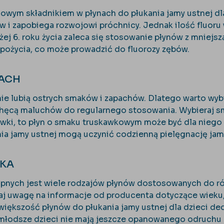
czowym składnikiem w płynach do płukania jamy ustnej d
 i zapobiega rozwojowi próchnicy. Jednak ilość fluoru
żej 6. roku życia zaleca się stosowanie płynów z mniejszą
ożycia, co może prowadzić do fluorozy zębów.
PACH
nie lubią ostrych smaków i zapachów. Dlatego warto wybi
chęcą maluchów do regularnego stosowania. Wybieraj sma
awki, to płyn o smaku truskawkowym może być dla niego
nia jamy ustnej mogą uczynić codzienną pielęgnację jamy
CKA
pnych jest wiele rodzajów płynów dostosowanych do ró
aj uwagę na informacje od producenta dotyczące wieku, 
ększość płynów do płukania jamy ustnej dla dzieci dedy
 młodsze dzieci nie mają jeszcze opanowanego odruchu p