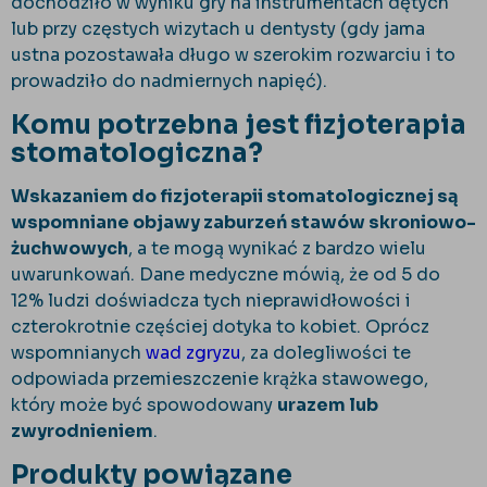
dochodziło w wyniku gry na instrumentach dętych
lub przy częstych wizytach u dentysty (gdy jama
ustna pozostawała długo w szerokim rozwarciu i to
prowadziło do nadmiernych napięć).
Komu potrzebna jest fizjoterapia
stomatologiczna?
Wskazaniem do fizjoterapii stomatologicznej są
wspomniane objawy zaburzeń stawów skroniowo-
żuchwowych
, a te mogą wynikać z bardzo wielu
uwarunkowań. Dane medyczne mówią, że od 5 do
12% ludzi doświadcza tych nieprawidłowości i
czterokrotnie częściej dotyka to kobiet. Oprócz
wspomnianych
wad zgryzu
, za dolegliwości te
odpowiada przemieszczenie krążka stawowego,
który może być spowodowany
urazem lub
zwyrodnieniem
.
Produkty powiązane