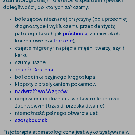
stomatologicznej? To szerokie spektrum zjawisk i
dolegliwości, do których zaliczamy:
bóle zębów nieznanej przyczyny (po uprzedniej
diagnostyce i wykluczeniu przez dentystę
patologii takich jak
próchnica
, zmiany około
korzeniowe czy
torbiele
);
częste migreny i napięcia mięśni twarzy, szyi i
karku
szumy uszne
zespół Costena
ból odcinka szyjnego kręgosłupa
kłopoty z przełykaniem pokarmów
nadwrażliwość zębów
nieprzyjemne doznania w stawie skroniowo-
żuchwowym (trzaski, przeskakiwanie)
niemożność pełnego otwarcia ust
szczękościsk
Fizjoterapia stomatologiczna jest wykorzystywana w