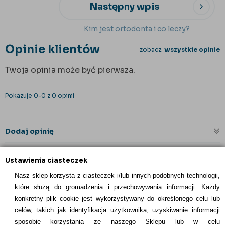
Następny wpis
Kim jest ortodonta i co leczy?
Opinie klientów
zobacz:
wszystkie opinie
Twoja opinia może być pierwsza.
Pokazuje 0-0 z 0 opinii
Dodaj opinię
Ustawienia ciasteczek
Nasz sklep korzysta z ciasteczek i/lub innych podobnych technologii,
które służą do gromadzenia i przechowywania informacji. Każdy
konkretny plik cookie jest wykorzystywany do określonego celu lub
celów, takich jak identyfikacja użytkownika, uzyskiwanie informacji
INFORMACJE KONTAKTOWE
sposobie korzystania ze naszego Sklepu lub w celu