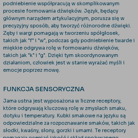
podniebienie współpracują w skomplikowanym
procesie formowania dźwięków. Język, będący
głównym narządem artykulacyjnym, porusza się w
precyzyjny sposób, aby tworzyć różnorodne dźwięki.
Zęby i wargi pomagają w tworzeniu spółgłosek,
takich jak "f" i "w", podczas gdy podniebienie twarde i
miękkie odgrywa rolę w formowaniu dźwięków,
takich jak "k" i "g". Dzięki tym skoordynowanym
działaniom, człowiek jest w stanie wyrażać myśli i
emocje poprzez mowę.
FUNKCJA SENSORYCZNA
Jama ustna jest wyposażona w liczne receptory,
które odgrywają kluczową rolę w zmysłach smaku,
dotyku i temperatury. Kubki smakowe na języku są
odpowiedzialne za rozpoznawanie smaków, takich jak
słodki, kwaśny, słony, gorzki i umami. Te receptory
pomagają oceniać jakość i skład spożywanego