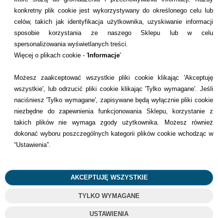
konkretny plik cookie jest wykorzystywany do określonego celu lub
celów, takich jak identyfikacja użytkownika, uzyskiwanie informacji
INFORMACJE KONTAKTOWE
sposobie korzystania ze naszego Sklepu lub w celu
spersonalizowania wyświetlanych treści.
Informacje
Więcej o plikach cookie - '
Informacje
'
Formy płatności
Możesz zaakceptować wszystkie pliki cookie klikając 'Akceptuję
wszystkie', lub odrzucić pliki cookie klikając 'Tylko wymagane'. Jeśli
Dostawcy
naciśniesz 'Tylko wymagane', zapisywane będą wyłącznie pliki cookie
niezbędne do zapewnienia funkcjonowania Sklepu, korzystanie z
Kontakt
takich plików nie wymaga zgody użytkownika. Możesz również
dokonać wyboru poszczególnych kategorii plików cookie wchodząc w
+48 22 113 4446
“Ustawienia”.
kontakt@dentilove.pl
AKCEPTUJĘ WSZYSTKIE
TYLKO WYMAGANE
©
2023
Wszelkie Prawa Zastrzeżone
USTAWIENIA
Projekt i oprogramowanie sklepu:
Ebexo