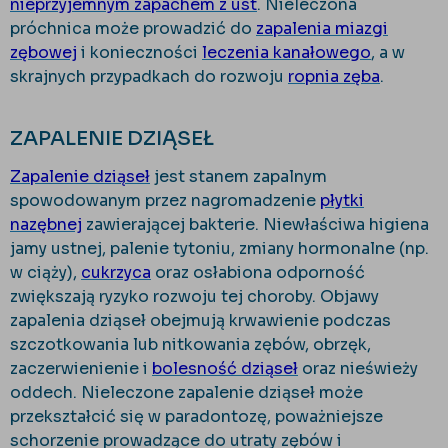
nieprzyjemnym zapachem z ust
. Nieleczona
próchnica może prowadzić do
zapalenia miazgi
zębowej
i konieczności
leczenia kanałowego
, a w
skrajnych przypadkach do rozwoju
ropnia zęba
.
ZAPALENIE DZIĄSEŁ
Zapalenie dziąseł
jest stanem zapalnym
spowodowanym przez nagromadzenie
płytki
nazębnej
zawierającej bakterie. Niewłaściwa higiena
jamy ustnej, palenie tytoniu, zmiany hormonalne (np.
w ciąży),
cukrzyca
oraz osłabiona odporność
zwiększają ryzyko rozwoju tej choroby. Objawy
zapalenia dziąseł obejmują krwawienie podczas
szczotkowania lub nitkowania zębów, obrzęk,
zaczerwienienie i
bolesność dziąseł
oraz nieświeży
oddech. Nieleczone zapalenie dziąseł może
przekształcić się w paradontozę, poważniejsze
schorzenie prowadzące do utraty zębów i