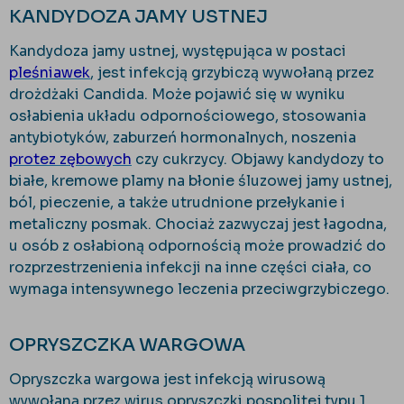
KANDYDOZA JAMY USTNEJ
Kandydoza jamy ustnej, występująca w postaci
pleśniawek
, jest infekcją grzybiczą wywołaną przez
drożdżaki Candida. Może pojawić się w wyniku
osłabienia układu odpornościowego, stosowania
antybiotyków, zaburzeń hormonalnych, noszenia
protez zębowych
czy cukrzycy. Objawy kandydozy to
białe, kremowe plamy na błonie śluzowej jamy ustnej,
ból, pieczenie, a także utrudnione przełykanie i
metaliczny posmak. Chociaż zazwyczaj jest łagodna,
u osób z osłabioną odpornością może prowadzić do
rozprzestrzenienia infekcji na inne części ciała, co
wymaga intensywnego leczenia przeciwgrzybiczego.
OPRYSZCZKA WARGOWA
Opryszczka wargowa jest infekcją wirusową
wywołaną przez wirus opryszczki pospolitej typu 1