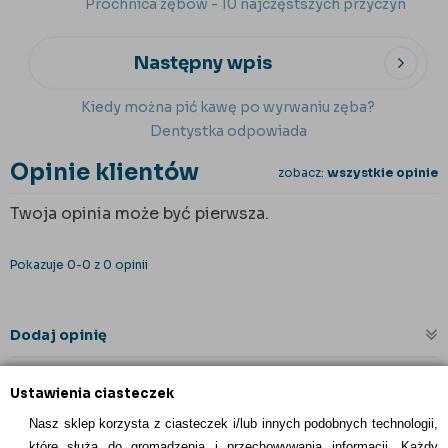
Próchnica zębów - 10 najczęstszych przyczyn
Następny wpis
Kiedy można pić kawę po wyrwaniu zęba?
Dentystka odpowiada
Opinie klientów
zobacz:
wszystkie opinie
Twoja opinia może być pierwsza.
Pokazuje 0-0 z 0 opinii
Dodaj opinię
Ustawienia ciasteczek
Nasz sklep korzysta z ciasteczek i/lub innych podobnych technologii,
które służą do gromadzenia i przechowywania informacji. Każdy