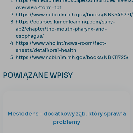
https://emedicine.medscape.com/article/189912
overview?form=fpf
https://www.ncbi.nlm.nih.gov/books/NBK545271/
https://courses.lumenlearning.com/suny-
ap2/chapter/the-mouth-pharynx-and-
esophagus/
https://www.who.int/news-room/fact-
sheets/detail/oral-health
https://www.ncbi.nlm.nih.gov/books/NBK11725/
POWIĄZANE WPISY
Mesiodens - dodatkowy ząb, który sprawia
problemy