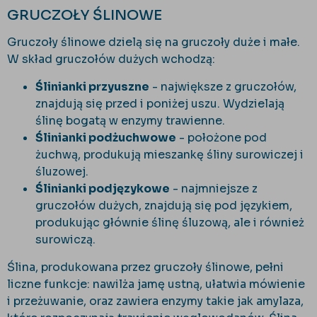
GRUCZOŁY ŚLINOWE
Gruczoły ślinowe dzielą się na gruczoły duże i małe.
W skład gruczołów dużych wchodzą:
Ślinianki przyuszne
- największe z gruczołów,
znajdują się przed i poniżej uszu. Wydzielają
ślinę bogatą w enzymy trawienne.
Ślinianki podżuchwowe
- położone pod
żuchwą, produkują mieszankę śliny surowiczej i
śluzowej.
Ślinianki podjęzykowe
- najmniejsze z
gruczołów dużych, znajdują się pod językiem,
produkując głównie ślinę śluzową, ale i również
surowiczą.
Ślina, produkowana przez gruczoły ślinowe, pełni
liczne funkcje: nawilża jamę ustną, ułatwia mówienie
i przeżuwanie, oraz zawiera enzymy takie jak amylaza,