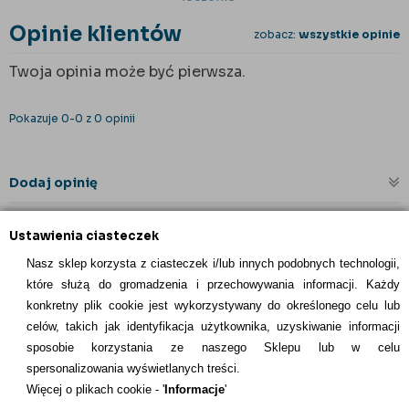
Opinie klientów
zobacz:
wszystkie opinie
Twoja opinia może być pierwsza.
Pokazuje 0-0 z 0 opinii
Dodaj opinię
Ustawienia ciasteczek
Nasz sklep korzysta z ciasteczek i/lub innych podobnych technologii,
które służą do gromadzenia i przechowywania informacji. Każdy
konkretny plik cookie jest wykorzystywany do określonego celu lub
celów, takich jak identyfikacja użytkownika, uzyskiwanie informacji
INFORMACJE KONTAKTOWE
sposobie korzystania ze naszego Sklepu lub w celu
spersonalizowania wyświetlanych treści.
Informacje
Więcej o plikach cookie - '
Informacje
'