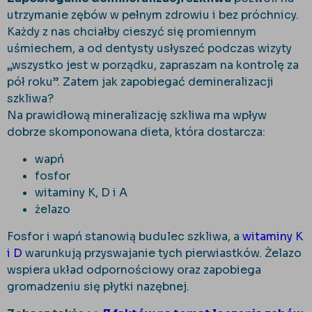
utrzymanie zębów w pełnym zdrowiu i bez próchnicy.
Każdy z nas chciałby cieszyć się promiennym
uśmiechem, a od dentysty usłyszeć podczas wizyty
„wszystko jest w porządku, zapraszam na kontrolę za
pół roku”. Zatem jak zapobiegać demineralizacji
szkliwa?
Na prawidłową mineralizację szkliwa ma wpływ
dobrze skomponowana dieta, która dostarcza:
wapń
fosfor
witaminy K, D i A
żelazo
Fosfor i wapń stanowią budulec szkliwa, a
witaminy K
i D
warunkują przyswajanie tych pierwiastków. Żelazo
wspiera układ odpornościowy oraz zapobiega
gromadzeniu się płytki nazębnej.