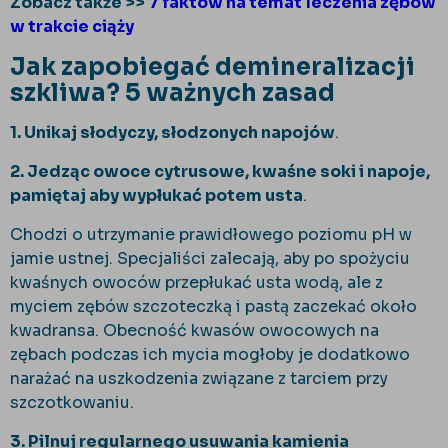
Zobacz także >>
7 faktów na temat leczenia zębów
w trakcie ciąży
Jak zapobiegać demineralizacji
szkliwa? 5 ważnych zasad
1. Unikaj słodyczy, słodzonych napojów
.
2. Jedząc owoce cytrusowe, kwaśne soki i napoje,
pamiętaj aby wypłukać potem usta
.
Chodzi o utrzymanie prawidłowego poziomu pH w
jamie ustnej. Specjaliści zalecają, aby po spożyciu
kwaśnych owoców przepłukać usta wodą, ale z
myciem zębów szczoteczką i pastą zaczekać około
kwadransa. Obecność kwasów owocowych na
zębach podczas ich mycia mogłoby je dodatkowo
narażać na uszkodzenia związane z tarciem przy
szczotkowaniu.
3. Pilnuj regularnego usuwania kamienia