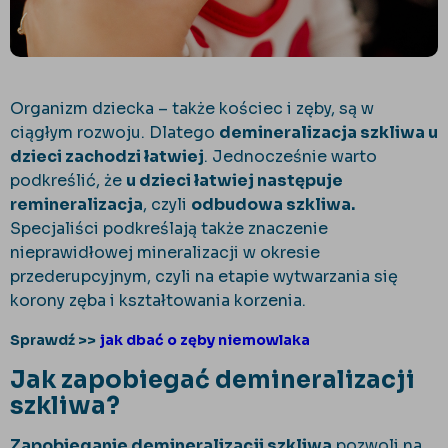
Organizm dziecka – także kościec i zęby, są w
ciągłym rozwoju. Dlatego
demineralizacja szkliwa u
dzieci zachodzi łatwiej
. Jednocześnie warto
podkreślić, że
u dzieci łatwiej następuje
remineralizacja
, czyli
odbudowa szkliwa.
Specjaliści podkreślają także znaczenie
nieprawidłowej mineralizacji w okresie
przederupcyjnym, czyli na etapie wytwarzania się
korony zęba i kształtowania korzenia.
Sprawdź >>
jak dbać o zęby niemowlaka
Jak zapobiegać demineralizacji
szkliwa?
Zapobieganie demineralizacji szkliwa
pozwoli na