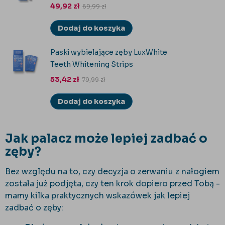
49,92
zł
69,99
zł
Dodaj do koszyka
Paski wybielające zęby LuxWhite
Teeth Whitening Strips
53,42
zł
79,99
zł
Dodaj do koszyka
Jak palacz może lepiej zadbać o
zęby?
Bez względu na to, czy decyzja o zerwaniu z nałogiem
została już podjęta, czy ten krok dopiero przed Tobą -
mamy kilka praktycznych wskazówek jak lepiej
zadbać o zęby: