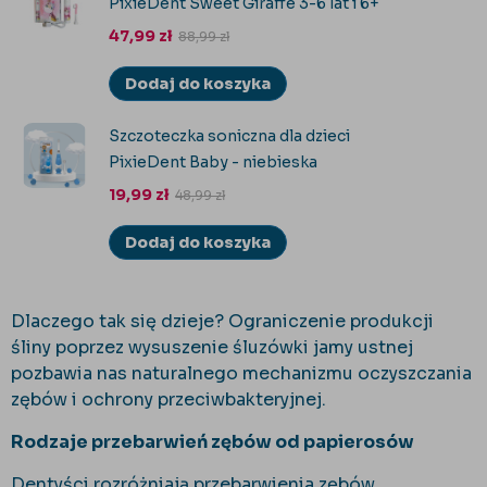
PixieDent Sweet Giraffe 3-6 lat i 6+
47,99
zł
88,99
zł
Dodaj do koszyka
Szczoteczka soniczna dla dzieci
PixieDent Baby - niebieska
19,99
zł
48,99
zł
Dodaj do koszyka
Dlaczego tak się dzieje? Ograniczenie produkcji
śliny poprzez wysuszenie śluzówki jamy ustnej
pozbawia nas naturalnego mechanizmu oczyszczania
zębów i ochrony przeciwbakteryjnej.
Rodzaje przebarwień zębów od papierosów
Dentyści rozróżniają przebarwienia zębów