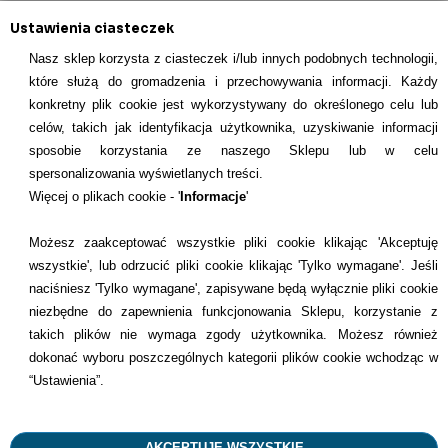
Ustawienia ciasteczek
Nasz sklep korzysta z ciasteczek i/lub innych podobnych technologii,
które służą do gromadzenia i przechowywania informacji. Każdy
konkretny plik cookie jest wykorzystywany do określonego celu lub
celów, takich jak identyfikacja użytkownika, uzyskiwanie informacji
INFORMACJE KONTAKTOWE
sposobie korzystania ze naszego Sklepu lub w celu
spersonalizowania wyświetlanych treści.
Informacje
Więcej o plikach cookie - '
Informacje
'
Formy płatności
Możesz zaakceptować wszystkie pliki cookie klikając 'Akceptuję
wszystkie', lub odrzucić pliki cookie klikając 'Tylko wymagane'. Jeśli
Dostawcy
naciśniesz 'Tylko wymagane', zapisywane będą wyłącznie pliki cookie
niezbędne do zapewnienia funkcjonowania Sklepu, korzystanie z
Kontakt
takich plików nie wymaga zgody użytkownika. Możesz również
dokonać wyboru poszczególnych kategorii plików cookie wchodząc w
+48 22 113 4446
“Ustawienia”.
kontakt@dentilove.pl
AKCEPTUJĘ WSZYSTKIE