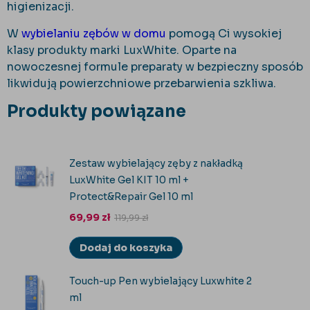
higienizacji.
W
wybielaniu zębów w domu
pomogą Ci wysokiej
klasy produkty marki LuxWhite. Oparte na
nowoczesnej formule preparaty w bezpieczny sposób
likwidują powierzchniowe przebarwienia szkliwa.
Produkty powiązane
Zestaw wybielający zęby z nakładką
LuxWhite Gel KIT 10 ml +
Protect&Repair Gel 10 ml
69,99
zł
119,99
zł
Dodaj do koszyka
Touch-up Pen wybielający Luxwhite 2
ml