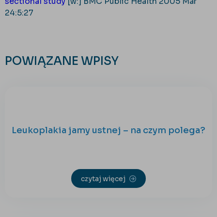
sectional study
[w:] BMC Public Health 2005 Mar
24:5:27
POWIĄZANE WPISY
Leukoplakia jamy ustnej – na czym polega?
czytaj więcej