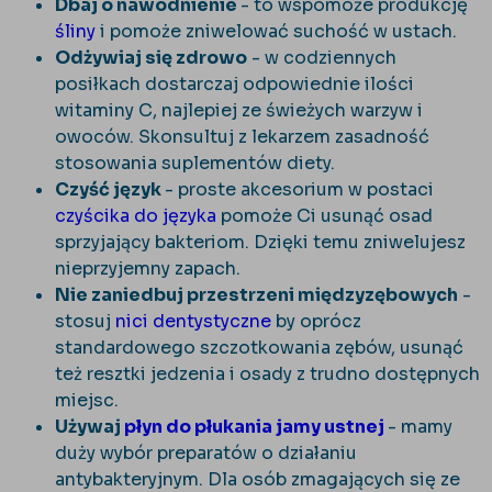
Dbaj o nawodnienie
- to wspomoże produkcję
śliny
i pomoże zniwelować suchość w ustach.
Odżywiaj się zdrowo
- w codziennych
posiłkach dostarczaj odpowiednie ilości
witaminy C, najlepiej ze świeżych warzyw i
owoców. Skonsultuj z lekarzem zasadność
stosowania suplementów diety.
Czyść język
- proste akcesorium w postaci
czyścika do języka
pomoże Ci usunąć osad
sprzyjający bakteriom. Dzięki temu zniwelujesz
nieprzyjemny zapach.
Nie zaniedbuj przestrzeni międzyzębowych
-
stosuj
nici dentystyczne
by oprócz
standardowego szczotkowania zębów, usunąć
też resztki jedzenia i osady z trudno dostępnych
miejsc.
Używaj
płyn do płukania jamy ustnej
- mamy
duży wybór preparatów o działaniu
antybakteryjnym. Dla osób zmagających się ze