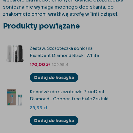
soniczna nie wymaga mocnego dociskania, co
znakomicie chroni wrażliwą strefę w linii dziąseł.
Produkty powiązane
Zestaw: Szczoteczka soniczna
PixieDent Diamond Black i White
170,00
zł
509,98
zł
Dodaj do koszyka
Końcówki do szczoteczki PixieDent
Diamond - Copper-free białe 2 sztuki
29,99
zł
Dodaj do koszyka