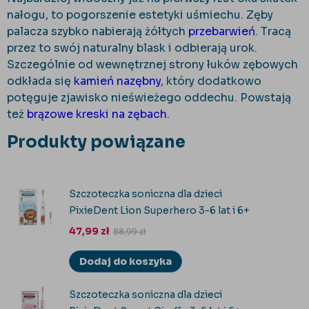
nałogu, to pogorszenie estetyki uśmiechu. Zęby
palacza szybko nabierają żółtych
przebarwień
. Tracą
przez to swój naturalny blask i odbierają urok.
Szczególnie od wewnętrznej strony łuków zębowych
odkłada się
kamień nazębny
, który dodatkowo
potęguje zjawisko nieświeżego oddechu. Powstają
też
brązowe kreski na zębach
.
Produkty powiązane
Szczoteczka soniczna dla dzieci
PixieDent Lion Superhero 3-6 lat i 6+
47,99
zł
88,99
zł
Dodaj do koszyka
Szczoteczka soniczna dla dzieci