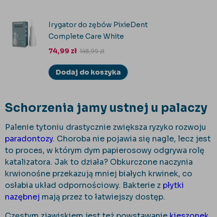
Irygator do zębów PixieDent
Complete Care White
74,99
zł
148,99
zł
Dodaj do koszyka
Schorzenia jamy ustnej u palaczy
Palenie tytoniu drastycznie zwiększa ryzyko rozwoju
paradontozy
. Choroba nie pojawia się nagle, lecz jest
to proces, w którym dym papierosowy odgrywa rolę
katalizatora. Jak to działa? Obkurczone naczynia
krwionośne przekazują mniej białych krwinek, co
osłabia układ odpornościowy. Bakterie z
płytki
nazębnej
mają przez to łatwiejszy dostęp.
Częstym zjawiskiem jest też powstawanie
kieszonek