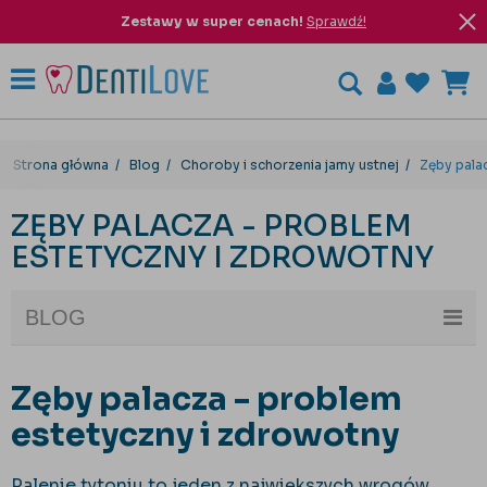
Zestawy w super cenach!
Sprawdź!
Strona główna
Blog
Choroby i schorzenia jamy ustnej
Zęby pala
ZĘBY PALACZA - PROBLEM
ESTETYCZNY I ZDROWOTNY
BLOG
Zęby palacza - problem
estetyczny i zdrowotny
Palenie tytoniu to jeden z największych wrogów