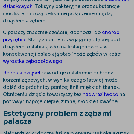
dziąsłowych
. Toksyny bakteryjne oraz substancje
smoliste niszczą delikatne połączenie między
dziąsłem a zębem.
U palaczy znacznie częściej dochodzi do
chorób
przyzębia
. Stany zapalne rozwijają się głębiej pod
dziąsłem, osłabiają włókna kolagenowe, a w
konsekwencji osłabiają stabilność zębów w kości
wyrostka zębodołowego
.
Recesja dziąseł
powoduje osłabienie ochrony
korzeni zębowych, w wyniku czego łatwiej może
dojść do próchnicy poniżej linii miękkich tkanek.
Obniżeniu dziąsła towarzyszy też
nadwrażliwość
na
potrawy i napoje ciepłe, zimne, słodkie i kwaśne.
Estetyczny problem z zębami
palacza
Najbardziej widoczny już na pierwszy rzut oka skutek