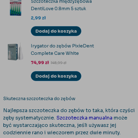
Szczoteczka międzyzębowa
DentiLove 0.8mm 5 sztuk
2,99
zł
Dodaj do koszyka
Irygator do zębów PixieDent
Complete Care White
74,99
zł
148,99
zł
Dodaj do koszyka
Skuteczna szczoteczka do zębów
Najlepsza szczoteczka do zębów to taka, która czyści
zęby systematycznie.
Szczoteczka manualna
może
być wystarczająco skuteczna, jeśli używasz jej
codziennie rano i wieczorem przez dwie minuty.