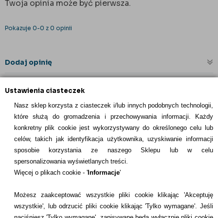
Twoja opinia może być pierwsza.
Pokazuje 0-0 z 0 opinii
Dodaj opinię
Ustawienia ciasteczek
Nasz sklep korzysta z ciasteczek i/lub innych podobnych technologii,
które służą do gromadzenia i przechowywania informacji. Każdy
konkretny plik cookie jest wykorzystywany do określonego celu lub
celów, takich jak identyfikacja użytkownika, uzyskiwanie informacji
INFORMACJE KONTAKTOWE
sposobie korzystania ze naszego Sklepu lub w celu
spersonalizowania wyświetlanych treści.
Informacje
Więcej o plikach cookie - '
Informacje
'
Formy płatności
Możesz zaakceptować wszystkie pliki cookie klikając 'Akceptuję
wszystkie', lub odrzucić pliki cookie klikając 'Tylko wymagane'. Jeśli
Dostawcy
naciśniesz 'Tylko wymagane', zapisywane będą wyłącznie pliki cookie