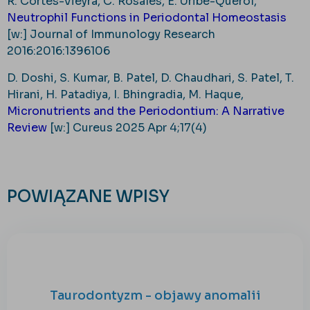
R. Cortés-Vieyra, C. Rosales, E. Uribe-Querol,
Neutrophil Functions in Periodontal Homeostasis
[w:] Journal of Immunology Research
2016:2016:1396106
D. Doshi, S. Kumar, B. Patel, D. Chaudhari, S. Patel, T.
Hirani, H. Patadiya, I. Bhingradia, M. Haque,
Micronutrients and the Periodontium: A Narrative
Review
[w:] Cureus 2025 Apr 4;17(4)
POWIĄZANE WPISY
Taurodontyzm - objawy anomalii