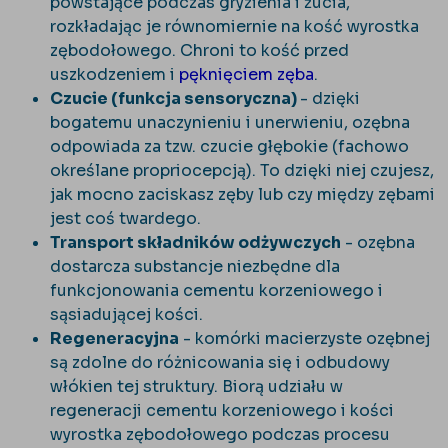
powstające podczas gryzienia i żucia,
rozkładając je równomiernie na kość wyrostka
zębodołowego. Chroni to kość przed
uszkodzeniem i
pęknięciem zęba
.
Czucie (funkcja sensoryczna)
- dzięki
bogatemu unaczynieniu i unerwieniu, ozębna
odpowiada za tzw. czucie głębokie (fachowo
określane propriocepcją). To dzięki niej czujesz,
jak mocno zaciskasz zęby lub czy między zębami
jest coś twardego.
Transport składników odżywczych
- ozębna
dostarcza substancje niezbędne dla
funkcjonowania cementu korzeniowego i
sąsiadującej kości.
Regeneracyjna
- komórki macierzyste ozębnej
są zdolne do różnicowania się i odbudowy
włókien tej struktury. Biorą udziału w
regeneracji cementu korzeniowego i kości
wyrostka zębodołowego podczas procesu