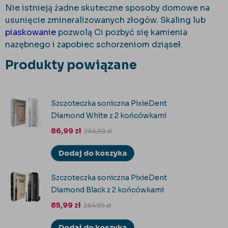
Nie istnieją żadne skuteczne sposoby domowe na
usunięcie zmineralizowanych złogów. Skaling lub
piaskowanie
pozwolą Ci pozbyć się kamienia
nazębnego i zapobiec schorzeniom dziąseł.
Produkty powiązane
Szczoteczka soniczna PixieDent
Diamond White z 2 końcówkami
86,99
zł
254,99
zł
Dodaj do koszyka
Szczoteczka soniczna PixieDent
Diamond Black z 2 końcówkami
85,99
zł
254,99
zł
Dodaj do koszyka