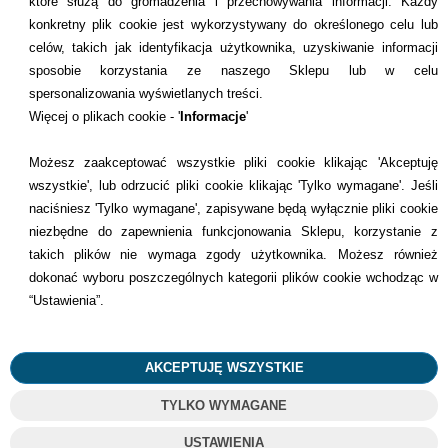
które służą do gromadzenia i przechowywania informacji. Każdy
konkretny plik cookie jest wykorzystywany do określonego celu lub
celów, takich jak identyfikacja użytkownika, uzyskiwanie informacji
INFORMACJE KONTAKTOWE
sposobie korzystania ze naszego Sklepu lub w celu
spersonalizowania wyświetlanych treści.
Informacje
Więcej o plikach cookie - '
Informacje
'
Formy płatności
Możesz zaakceptować wszystkie pliki cookie klikając 'Akceptuję
wszystkie', lub odrzucić pliki cookie klikając 'Tylko wymagane'. Jeśli
Dostawcy
naciśniesz 'Tylko wymagane', zapisywane będą wyłącznie pliki cookie
niezbędne do zapewnienia funkcjonowania Sklepu, korzystanie z
Kontakt
takich plików nie wymaga zgody użytkownika. Możesz również
dokonać wyboru poszczególnych kategorii plików cookie wchodząc w
+48 22 113 4446
“Ustawienia”.
kontakt@dentilove.pl
AKCEPTUJĘ WSZYSTKIE
TYLKO WYMAGANE
©
2023
Wszelkie Prawa Zastrzeżone
USTAWIENIA
Projekt i oprogramowanie sklepu:
Ebexo