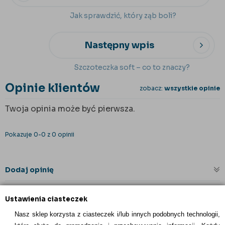
Jak sprawdzić, który ząb boli?
Następny wpis
Szczoteczka soft – co to znaczy?
Opinie klientów
zobacz:
wszystkie opinie
Twoja opinia może być pierwsza.
Pokazuje 0-0 z 0 opinii
Dodaj opinię
Ustawienia ciasteczek
Nasz sklep korzysta z ciasteczek i/lub innych podobnych technologii,