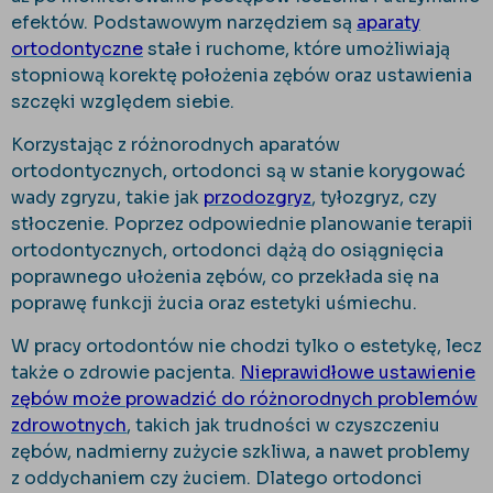
efektów. Podstawowym narzędziem są
aparaty
ortodontyczne
stałe i ruchome, które umożliwiają
stopniową korektę położenia zębów oraz ustawienia
szczęki względem siebie.
Korzystając z różnorodnych aparatów
ortodontycznych, ortodonci są w stanie korygować
wady zgryzu, takie jak
przodozgryz
, tyłozgryz, czy
stłoczenie. Poprzez odpowiednie planowanie terapii
ortodontycznych, ortodonci dążą do osiągnięcia
poprawnego ułożenia zębów, co przekłada się na
poprawę funkcji żucia oraz estetyki uśmiechu.
W pracy ortodontów nie chodzi tylko o estetykę, lecz
także o zdrowie pacjenta.
Nieprawidłowe ustawienie
zębów może prowadzić do różnorodnych problemów
zdrowotnych
, takich jak trudności w czyszczeniu
zębów, nadmierny zużycie szkliwa, a nawet problemy
z oddychaniem czy żuciem. Dlatego ortodonci